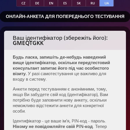
CZ
DE
EN
ES
SK
RU
UA
ОНЛАЙН-АНКЕТА ДЛЯ ПОПЕРЕДНЬОГО ТЕСТУВАННЯ
Ваш ідентифікатор (збережіть його):
GMEQTGKK
Будь ласка, запишіть де-небудь наведений
вище ідентифікатор, оскільки передтестовий
консультант запитає його під час особистого
візиту.
У разі самотестування це важливо для
входу в систему.
Анкети перед тестуванням є анонімними, тому,
якщо Ви забудете свій код (ідентифікатор), Вам
потрібно буде заповнити нову анкету, оскільки
неможливо відстежити анкети для конкретної
особи.
Ідентифікатор - це ваше ім'я, PIN-код - пароль.
Нікому не повідомляйте свій PIN-код
. Тепер